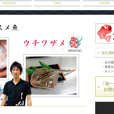
・
会社概
・
事業沿
・
サイト