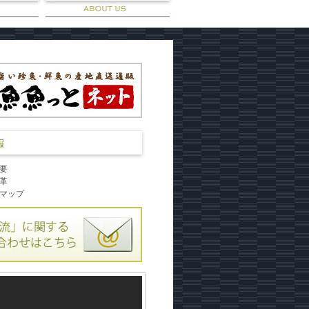
要
革
マップ