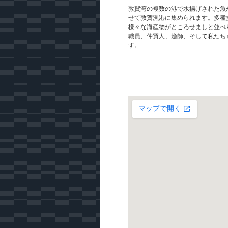
敦賀湾の複数の港で水揚げされた魚が
せて敦賀漁港に集められます。多種
様々な海産物がところせましと並べ
職員、仲買人、漁師、そして私たち
す。