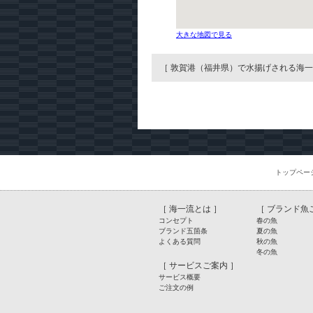
大きな地図で見る
［ 敦賀港（福井県）で水揚げされる海一
トップペー
［
海一流とは
］
［
ブランド魚
コンセプト
春の魚
ブランド五箇条
夏の魚
よくある質問
秋の魚
冬の魚
［
サービスご案内
］
サービス概要
ご注文の例