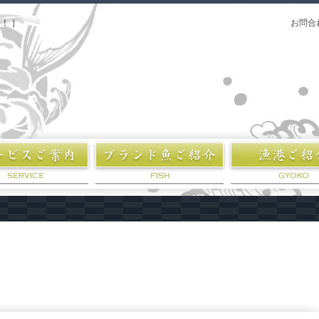
！ ］
お問合