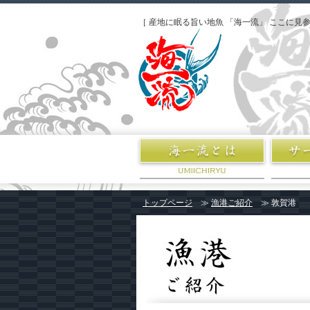
［ 産地に眠る旨い地魚 「海一流」 ここに見参
トップページ
≫
漁港ご紹介
≫ 敦賀港