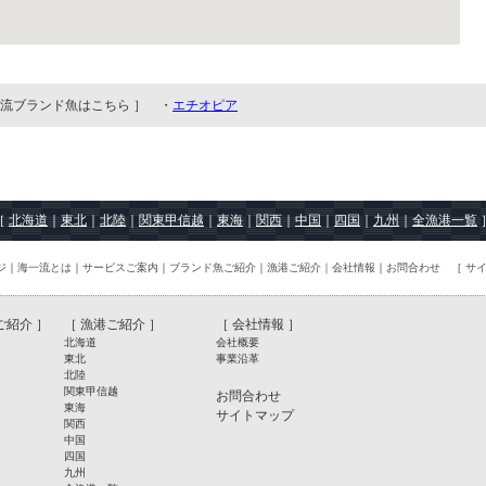
流ブランド魚はこちら ］ ・
エチオピア
［
北海道
｜
東北
｜
北陸
｜
関東甲信越
｜
東海
｜
関西
｜
中国
｜
四国
｜
九州
｜
全漁港一覧
ジ
｜
海一流とは
｜
サービスご案内
｜
ブランド魚ご紹介
｜
漁港ご紹介｜
会社情報
｜
お問合わせ
［
サ
ご紹介
］
［
漁港ご紹介
］
［
会社情報
］
北海道
会社概要
東北
事業沿革
北陸
関東甲信越
お問合わせ
東海
サイトマップ
関西
中国
四国
九州