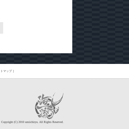
］
イトマップ
］
Copyright (C) 2010 umiichiryu. All Rights Reserved.