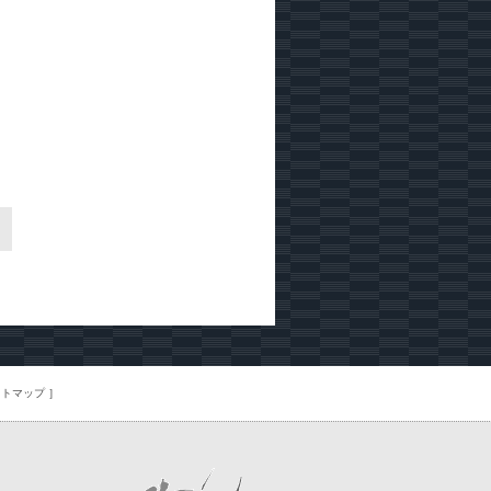
］
イトマップ
］