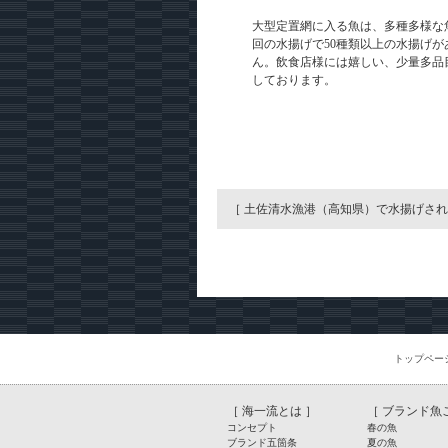
大型定置網に入る魚は、多種多様な
回の水揚げで50種類以上の水揚げ
ん。飲食店様には嬉しい、少量多品
しております。
［ 土佐清水漁港（高知県）で水揚げされ
トップペー
［
海一流とは
］
［
ブランド魚
コンセプト
春の魚
ブランド五箇条
夏の魚