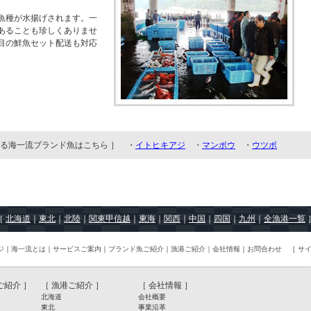
魚種が水揚げされます。一
があることも珍しくありませ
目の鮮魚セット配送も対応
る海一流ブランド魚はこちら ］ ・
イトヒキアジ
・
マンボウ
・
ウツボ
［
北海道
｜
東北
｜
北陸
｜
関東甲信越
｜
東海
｜
関西
｜
中国
｜
四国
｜
九州
｜
全漁港一覧
ジ
｜
海一流とは
｜
サービスご案内
｜
ブランド魚ご紹介
｜
漁港ご紹介｜
会社情報
｜
お問合わせ
［
サ
ご紹介
］
［
漁港ご紹介
］
［ 会社情報 ］
北海道
会社概要
東北
事業沿革