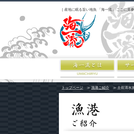
［ 産地に眠る旨い地魚 「海一流」 ここに見参
トップページ
≫
漁港ご紹介
≫ 土佐清水