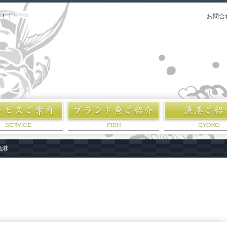
！ ］
お問合
漁港